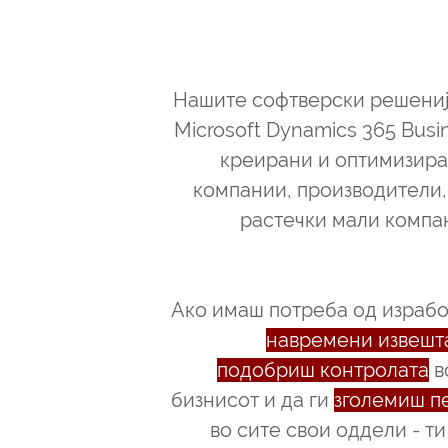
business 
Нашите софтверски решениј
Microsoft Dynamics 365 Busin
креирани и оптимизира
компании, производители,
растечки мали компа
Ако имаш потреба од израб
навремени извешт
подобриш контролата
в
бизнисот и да ги
зголемиш п
во сите свои оддели - ти