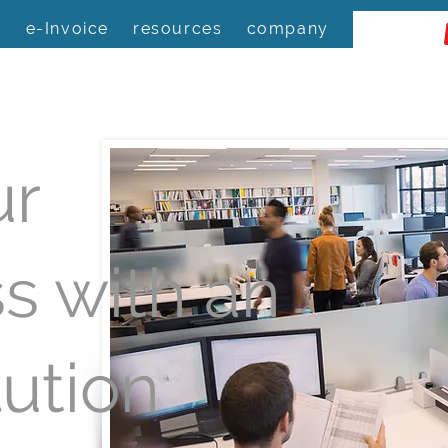
s
e-Invoice
resources
company
ur
s with an
ution