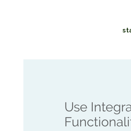
st
Use Integr
Functionali