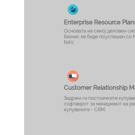
Enterprise Resource Plan
Основата на секој деловен сис
бизнис ќе биде поуспешен со 
NAV.
Customer Relationship 
Задржи ги постоечките купувач
софтверот за менаџмент на р
купувачите - CRM.