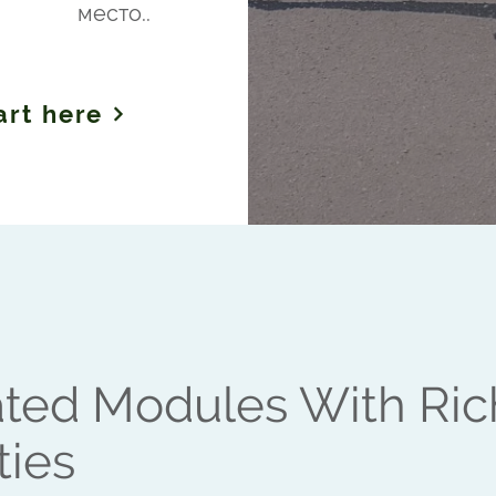
место..
art here
ated Modules With Ric
ties