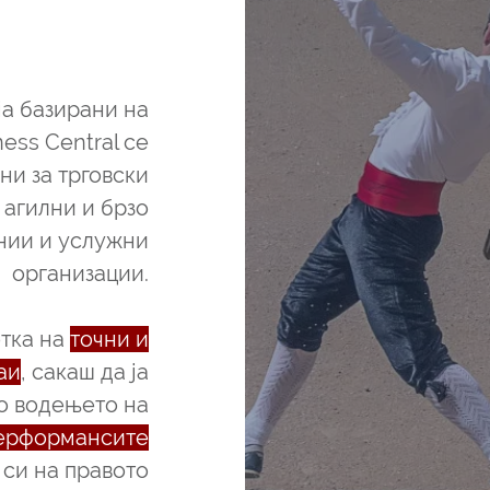
challenges
а базирани на
ess Central се
ни за трговски
 агилни и брзо
нии и услужни
организации.
отка на
точни и
аи
, сакаш да ја
о водењето на
ерформансите
 си на правото