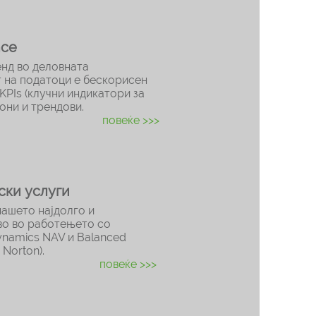
nce
енд во деловната
т на податоци е бескорисен
 KPIs (клучни индикатори за
они и трендови.
повеќе >>>
ски услуги
нашето најдолго и
во во работењето со
ynamics NAV и Balanced
 Norton).
повеќе >>>