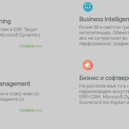
Business Intellige
ning
Power BI е светски тр
тем е ERP. Твојот
интелигенција. Обемо
Microsoft Dynamics
ако не се преточат во
перформанси), график
повеќе >>>
Бизнис и софтвер
Management
На располагање ти е 
најразновидно искуст
и и освој нови со
ERP/CRM, Microsoft D
елациите со
Scorecard (по Kaplan и
повеќе >>>