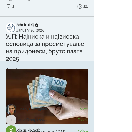
2
221
Admin (LS)
January 28, 2025
УЈП: Најниска и највисока
основица за пресметување
на придонеси, бруто плата
2025
About
Ако си сметководител или финансов
менаџер, добредојде на пра
...
Read more
Members
Evgenija Gjorgjieva
Follow
Ivana Georgievska
Follow
Ivana Georgievska
Xbsgs Fbvxdfb
Follow
Бруто плата 2025