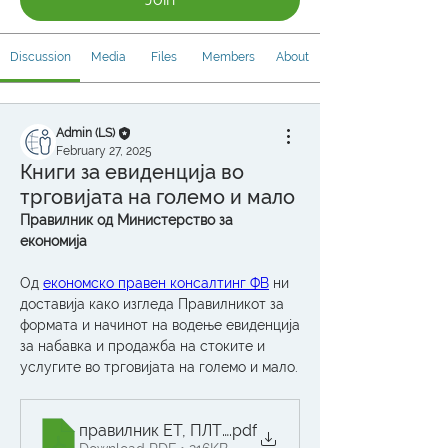
Discussion
Media
Files
Members
About
Admin (LS)
February 27, 2025
Книги за евиденција во
трговијата на големо и мало
Правилник од Министерство за 
економија
Од 
економско правен консалтинг ФВ
 ни 
доставија како изгледа Правилникот за 
формата и начинот на водење евиденција 
за набавка и продажба на стоките и 
услугите во трговијата на големо и мало. 
правилник ЕТ, ПЛТ, МЕТГ
.pdf