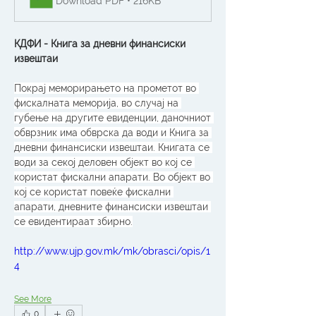
Download PDF • 216KB
КДФИ - Книга за дневни финансиски 
извештаи
Покрај меморирањето на прометот во 
фискалната меморија, во случај на 
губење на другите евиденции, даночниот 
обврзник има обврска да води и Книга за 
дневни финансиски извештаи. Книгата се 
води за секој деловен објект во кој се 
користат фискални апарати. Во објект во 
кој се користат повеќе фискални 
апарати, дневните финансиски извештаи 
се евидентираат збирно.
http://www.ujp.gov.mk/mk/obrasci/opis/1
4
See More
0