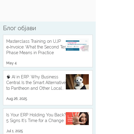
Блог објави
Masterclass Training on UJP
e‑Invoice: What the Second Test
Phase Means in Practice
May 4
🧠 AI in ERP: Why Business
Central Is the Smart Alternative
to Pantheon and Other Local
Solutions
Aug 26, 2025
Is Your ERP Holding You Back?
5 Signs It’s Time for a Change
Jul 1, 2025