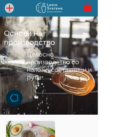
Основи на
производство
Целосно
производство со
налози, составници и
рути