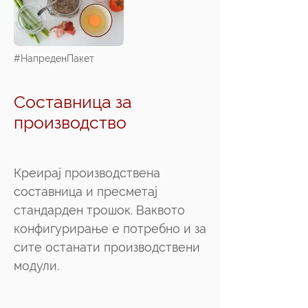
#НапреденПакет
Составница за
производство
Креирај производствена
составница и пресметај
стандарден трошок. Ваквото
конфигурирање е потребно и за
сите останати производствени
модули.