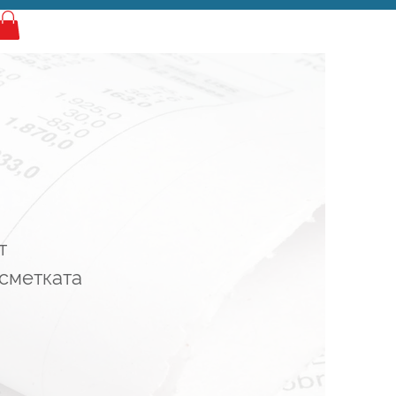
Log In
т
 сметката