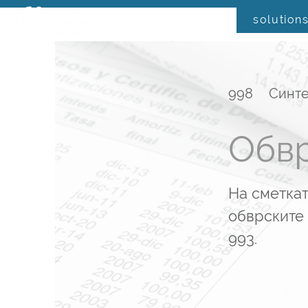
solution
998
Синте
Обвр
На сметкат
обврските 
993.