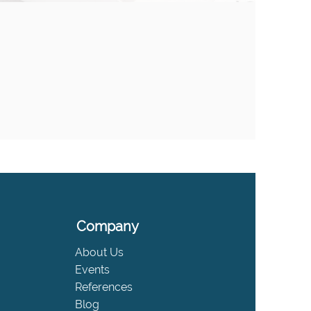
Company
About Us
Events
References
Blog