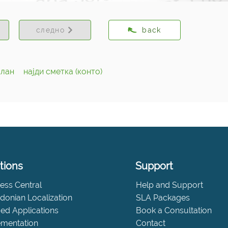
следно
back
план
најди сметка (конто)
tions
Support
ess Central
Help and Support
onian Localization
SLA Packages
fied Applications
Book a Consultation
ementation
Contact