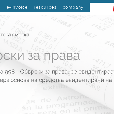
s
e-Invoice
resources
company
тска сметка
ски за права
а 998 - Обврски за права, се евидентираа
врз основа на средства евидентирани на