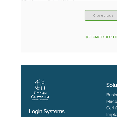
previous
цел сметковен 
Solu
Busin
Maced
Certi
Login Systems
Impl