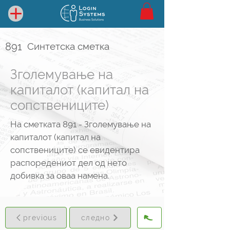
891
Синтетска сметка
Зголемување на
капиталот (капитал на
сопствениците)
На сметката 891 - Зголемување на
капиталот (капитал на
сопствениците) се евидентира
распоредениот дел од нето
добивка за оваа намена.
previous
следно