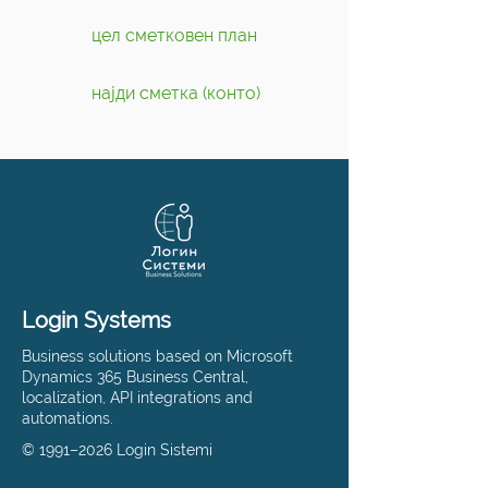
цел сметковен план
најди сметка (конто)
Login Systems
Business solutions based on Microsoft
Dynamics 365 Business Central,
localization, API integrations and
automations.
© 1991–2026 Login Sistemi