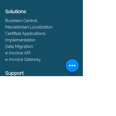
Solutions
Business Central
Macedonian Localization
Certified Applications
Implementation
Data Migration
e-Invoice API
e-Invoice Gateway
Support
Help and Support
SLA Packages
Book a Consultation
Contact