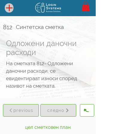
812
Синтетска сметка
Одложени даночни
расходи
На сметката 812- Одложени
даночни расходи, се
евидентираат износи според
називот на сметката.
previous
следно
цел сметковен план