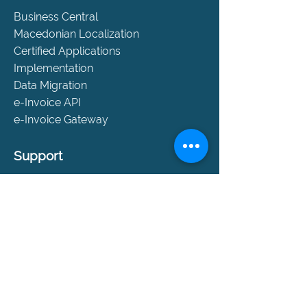
Business Central
Macedonian Localization
Certified Applications
Implementation
Data Migration
e-Invoice API
e-Invoice Gateway
Support
Help and Support
SLA Packages
Book a Consultation
Contact
Company
About Us