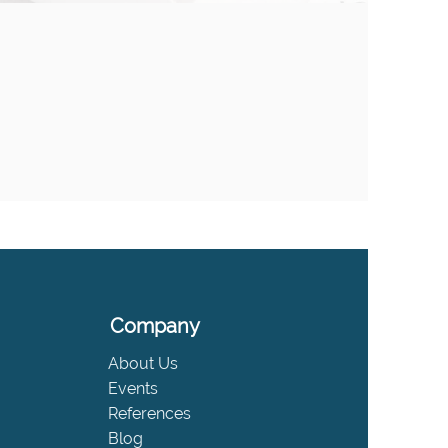
Company
About Us
Events
References
Blog