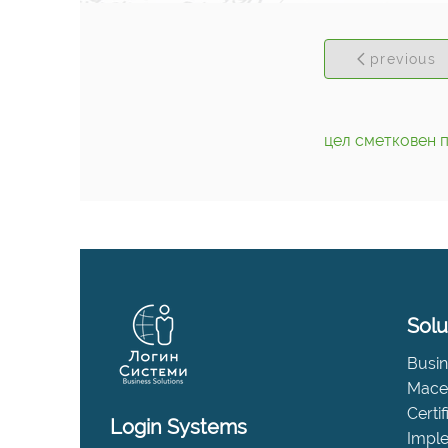
previous
цел сметковен 
Solu
Busin
Maced
Certi
Login Systems
Impl