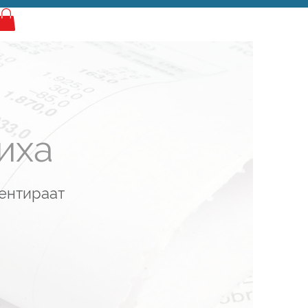
Log In
иха
дентираат