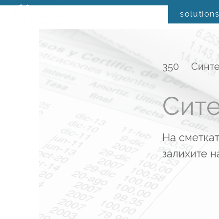
solution
350
Синте
Сите
На сметкат
залихите н