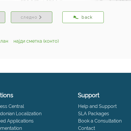
следно
back
план
најди сметка (конто)
tions
Support
ess Central
Help and Support
onian Localization
SLA Packages
fied Applications
Book a Consultation
ementation
Contact