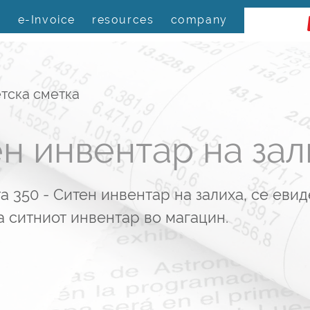
s
e-Invoice
resources
company
тска сметка
н инвентар на зал
а 350 - Ситен инвентар на залиха, се еви
а ситниот инвентар во магацин.