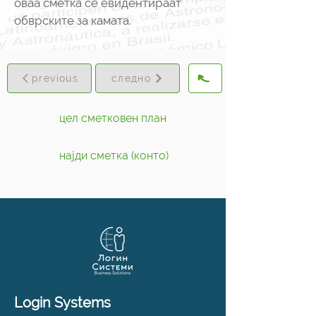
оваа сметка се евидентираат
обврските за камата.
previous
следно
цел сметковен план
најди сметка (конто)
Login Systems