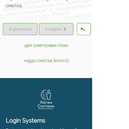
сметка.
previous
следно
цел сметковен план
најди сметка (конто)
Login Systems