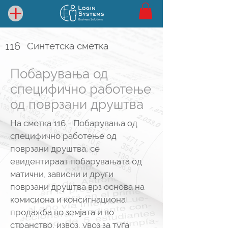
116
Синтетска сметка
Побарувања од
специфично работење
од поврзани друштва
На сметка 116 - Побарувања од
специфично работење од
поврзани друштва, се
евидентираат побарувањата од
матични, зависни и други
поврзани друштва врз основа на
комисиона и консигнациона
продажба во земјата и во
странство, извоз, увоз за туѓа