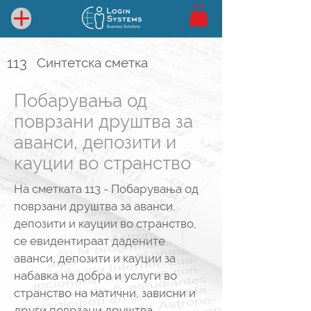
113
Синтетска сметка
Побарувања од
поврзани друштва за
аванси, депозити и
кауции во странство
На сметката 113 - Побарувања од
поврзани друштва за аванси,
депозити и кауции во странство,
се евидентираат дадените
аванси, депозити и кауции за
набавка на добра и услуги во
странство на матични, зависни и
други поврзани друштва.