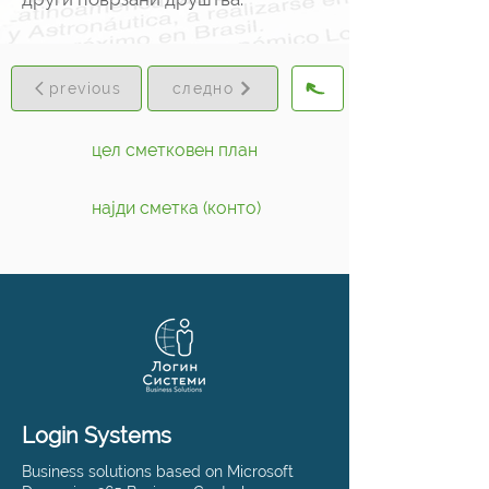
previous
следно
цел сметковен план
најди сметка (конто)
Login Systems
Business solutions based on Microsoft