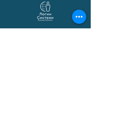
Login Systems
Business solutions based on Microsoft
Dynamics 365 Business Central,
localization, API integrations and
automations.
© 1991–2026 Login Sistemi
Solutions
Business Central
Macedonian Localization
Certified Applications
Implementation
Data Migration