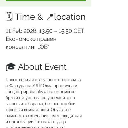
🗓️ Time & 📍location
11 Feb 2026, 13:50 – 15:50 CET
Економско правен
консалтинг „ФВ“
🎓 About Event
Подготвени ли сте за новиот систем за 
е‑Фактура на УЈП? Оваа практична и 
концентрирана обука ќе ви помогне 
брзо и сигурно да се усогласите со 
законските барања, без непотребни 
технички компликации. Обуката е 
наменета за компании, сметководители 
и организации што сакаат да ја 
стандардизираат размената на 