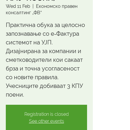
Wed 11 Feb
  |  
Економско правен
консалтинг „ФВ“
Практична обука за целосно
запознавање со е‑Фактура
системот на УЈП.
Дизајнирана за компании и
сметководители кои сакаат
брза и точна усогласеност
со новите правила.
Учесниците добиваат 3 КПУ
поени.
Registration is closed
See other events