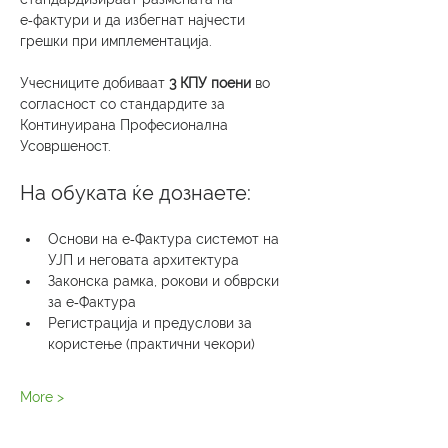
е‑фактури и да избегнат најчести 
грешки при имплементација.
Учесниците добиваат 
3 КПУ поени
 во 
согласност со стандардите за 
Континуирана Професионална 
Усовршеност.
На обуката ќе дознаете:
Основи на е‑Фактура системот на 
УЈП и неговата архитектура
Законска рамка, рокови и обврски 
за е‑Фактура
Регистрација и предуслови за 
користење (практични чекори)
More >