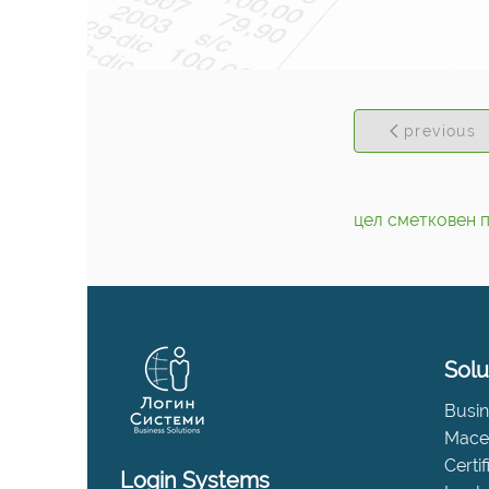
previous
цел сметковен 
Solu
Busin
Maced
Certi
Login Systems