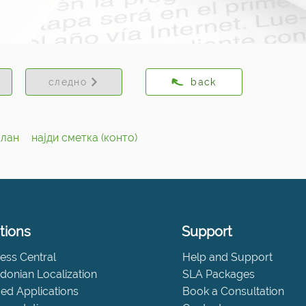
следно
back
план
најди сметка (конто)
tions
Support
ess Central
Help and Support
onian Localization
SLA Packages
fied Applications
Book a Consultation