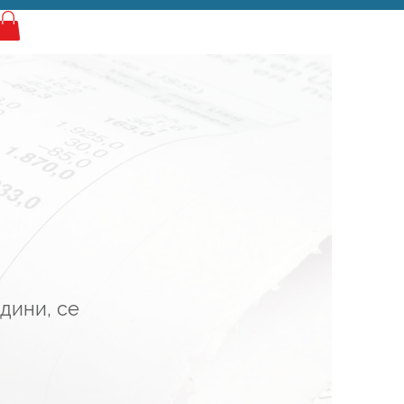
Log In
дини, се