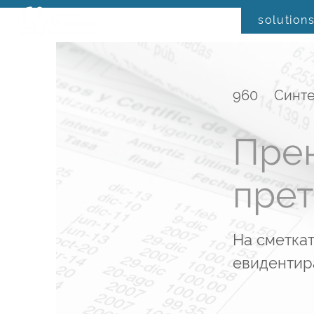
solution
960
Синте
Прен
прет
На сметкат
евидентира