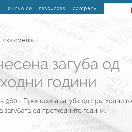
s
e-Invoice
resources
company
тска сметка
есена загуба од
ходни години
а 960 - Пренесена загуба од претходни го
 загубата од претходните години.