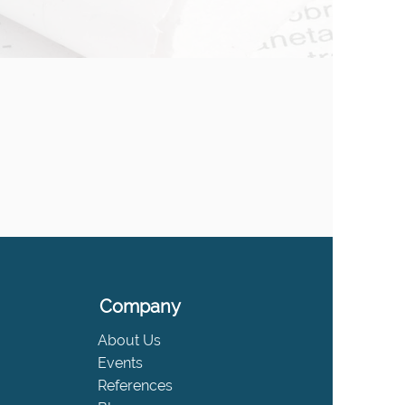
Company
About Us
Events
References