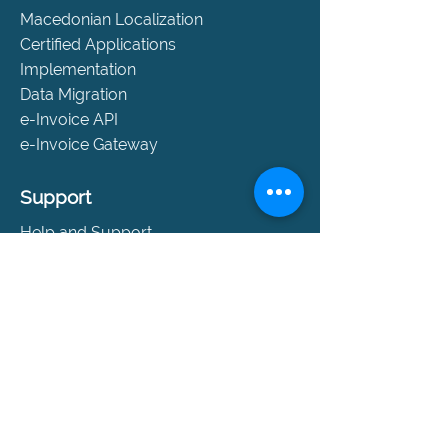
Macedonian Localization
Certified Applications
Implementation
Data Migration
e-Invoice API
e-Invoice Gateway
Support
Help and Support
SLA Packages
Book a Consultation
Contact
Company
About Us
Events