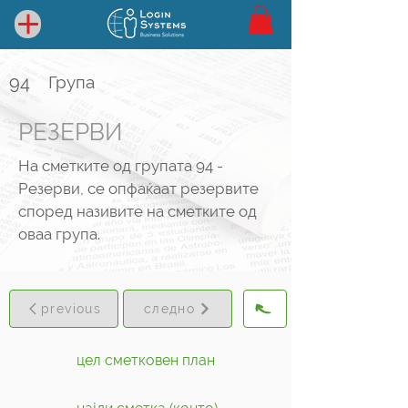
94
Група
РЕЗЕРВИ
На сметките од групата 94 -
Резерви, се опфаќаат резервите
според називите на сметките од
оваа група.
previous
следно
цел сметковен план