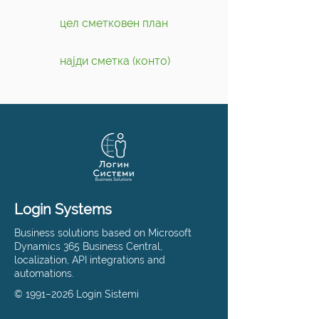
цел сметковен план
најди сметка (конто)
Login Systems
Business solutions based on Microsoft
Dynamics 365 Business Central,
localization, API integrations and
automations.
© 1991–2026 Login Sistemi