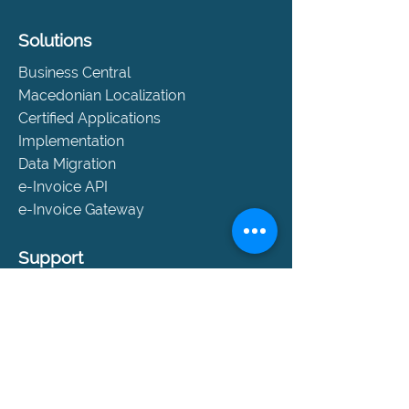
Solutions
Business Central
Macedonian Localization
Certified Applications
Implementation
Data Migration
e-Invoice API
e-Invoice Gateway
Support
Help and Support
SLA Packages
Book a Consultation
Contact