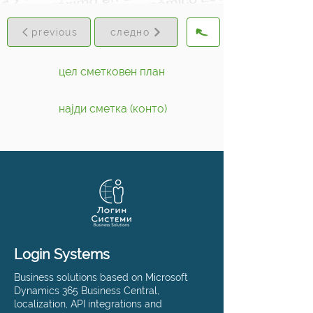
previous
следно
цел сметковен план
најди сметка (конто)
Login Systems
Business solutions based on Microsoft
Dynamics 365 Business Central,
localization, API integrations and