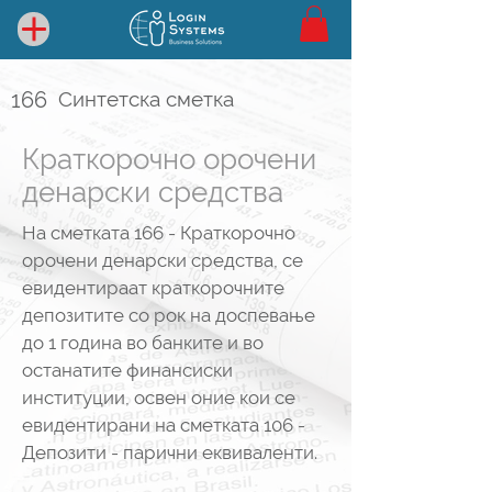
166
Синтетска сметка
Краткорочно орочени
денарски средства
На сметката 166 - Краткорочно
орочени денарски средства, се
евидентираат краткорочните
депозитите со рок на доспевање
до 1 година во банките и во
останатите финансиски
институции, освен оние кои се
евидентирани на сметката 106 -
Депозити - парични еквиваленти.