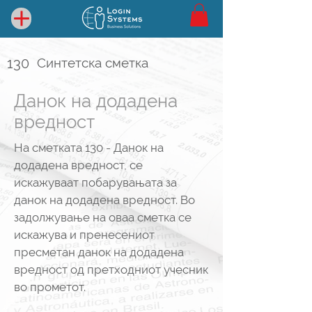
130
Синтетска сметка
Данок на додадена
вредност
На сметката 130 - Данок на
додадена вредност, се
искажуваат побарувањата за
данок на додадена вредност. Во
задолжување на оваа сметка се
искажува и пренесениот
пресметан данок на додадена
вредност од претходниот учесник
во прометот.