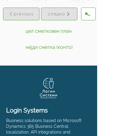
previous
следно
цел сметковен план
најди сметка (конто)
Login Systems
Business solutions based on Microsoft
Dynamics 365 Business Central,
localization, API integrations and