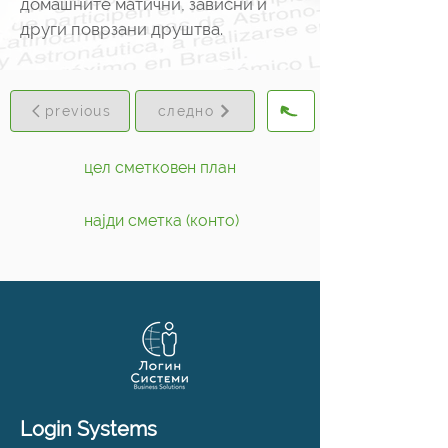
домашните матични, зависни и
други поврзани друштва.
previous
следно
цел сметковен план
најди сметка (конто)
Login Systems