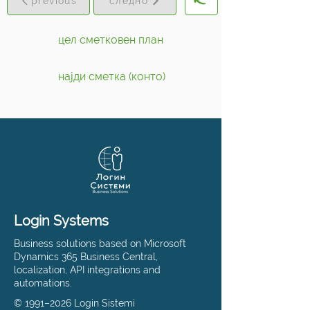
previous
следно
цел сметковен план
најди сметка (конто)
Login Systems
Business solutions based on Microsoft
Dynamics 365 Business Central,
localization, API integrations and
automations.
© 1991–2026 Login Sistemi