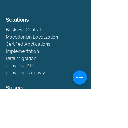
Solutions
Business Central
Macedonian Localization
Certified Applications
Implementation
Data Migration
e-Invoice API
e-Invoice Gateway
Support
Help and Support
SLA Packages
Book a Consultation
Contact