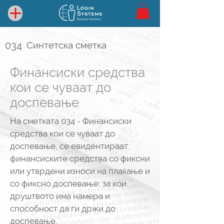
034
Синтетска сметка
Финансиски средства
кои се чуваат до
доспевање
На сметката 034 - Финансиски
средства кои се чуваат до
доспевање, се евидентираат
финансиските средства со фиксни
или утврдени износи на плаќање и
со фиксно доспевање, за кои
друштвото има намера и
способност да ги држи до
доспевање.