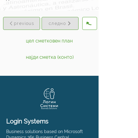
previous
следно
цел сметковен план
најди сметка (конто)
Login Systems
Business solutions based on Microsoft
Dynamics 365 Business Central,