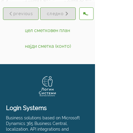
previous
следно
цел сметковен план
најди сметка (конто)
Login Systems
Business solutions based on Microsoft
Dynamics 365 Business Central,
localization, API integrations and