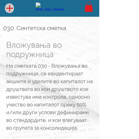
030
Синтетска сметка
Вложувања во
подружница
На сметката 030 - Вложувања во
подружници, се евидентираат
акциите и уделите во капиталот на
друштвата во кои друштвото кое
известува има контрола, односно
учество во капиталот преку 50%
и/или други услови дефинирани
во стандардите, и кои влегуваат
во групата за консолидација.