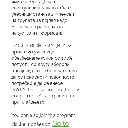
има дел за фидбек и
евентуални прашања. Сите
учесници стануваат членови
на групата за пејпал каде
може да се разменуваат
искуства и информации.
ВАЖНА ИНФОРМАЦИЈА За
првите 20 учесници
обезбедивме купон со 100%
попуст - со други зборови,
онлајн курсот е бесплатен. За
да се искористи поволноста,
потребно е да се внесе
PAYPALFREE во полето „Enter a
coupon code“ на страницата
при плаќањето.
You can also join this program
Go to
via the mobile app.