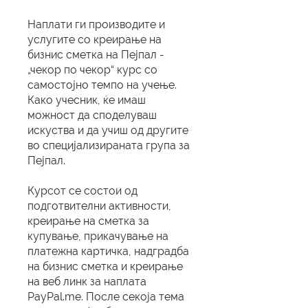
Наплати ги производите и
услугите со креирање на
бизнис сметка на Пејпал -
„чекор по чекор“ курс со
самостојно темпо на учење.
Како учесник, ќе имаш
можност да споделуваш
искуства и да учиш од другите
во специјализираната група за
Пејпал.
Курсот се состои од
подготвителни активности,
креирање на сметка за
купување, прикачување на
платежна картичка, надградба
на бизнис сметка и креирање
на веб линк за наплата
PayPal.me. После секоја тема