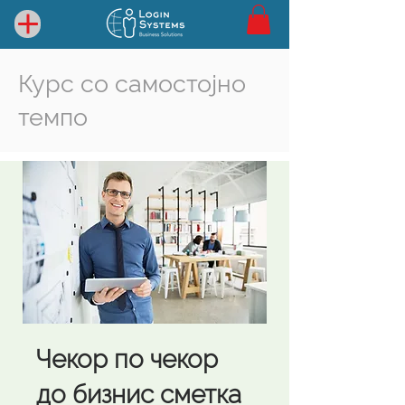
Курс со самостојно
темпо
Чекор по чекор
до бизнис сметка