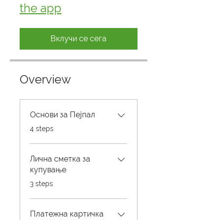
the app
Вклучи се сега
Overview
Основи за Пејпал
.
4 steps
Лична сметка за
купување
.
3 steps
Платежна картичка