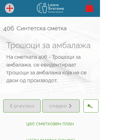
406
Синтетска сметка
Трошоци за амбалажа
На сметката 406 - Трошоци за
амбалажа, се евидентираат
трошоци за амбалажа која не се
двои од производот.
previous
следно
цел сметковен план