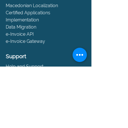
Macedonian Localization
Certified Applications
Implementation
Data Migration
e-Invoice API
e-Invoice Gateway
Support
Help and Support
SLA Packages
Book a Consultation
Contact
Company
About Us
Events