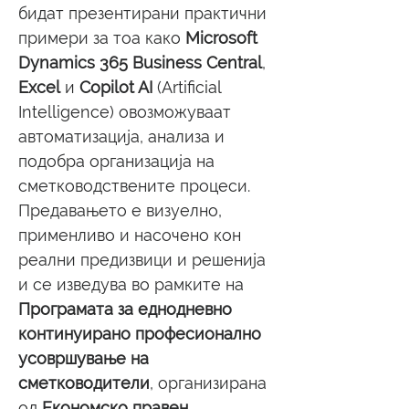
бидат презентирани практични 
примери за тоа како 
Microsoft 
Dynamics 365 Business Central
, 
Excel
 и 
Copilot AI 
(Artificial 
Intelligence) овозможуваат 
автоматизација, анализа и 
подобра организација на 
сметководствените процеси. 
Предавањето е визуелно, 
применливо и насочено кон 
реални предизвици и решенија 
и се изведува во рамките на 
Програмата за еднодневно 
континуирано професионално 
усовршување на 
сметководители
, организирана 
од 
Економско правен 