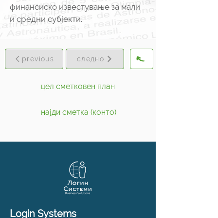
финансиско известување за мали
и средни субјекти.
previous
следно
цел сметковен план
најди сметка (конто)
Login Systems