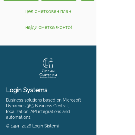
цел сметковен план
најди сметка (конто)
Login Systems
Business solutions based on Microsoft
Dynamics 365 Business Central,
localization, API integrations and
automations.
© 1991–2026 Login Sistemi