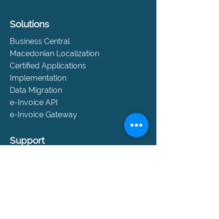
Solutions
Business Central
Macedonian Localization
Certified Applications
Implementation
Data Migration
e-Invoice API
e-Invoice Gateway
Support
Help and Support
SLA Packages
Book a Consultation
Contact