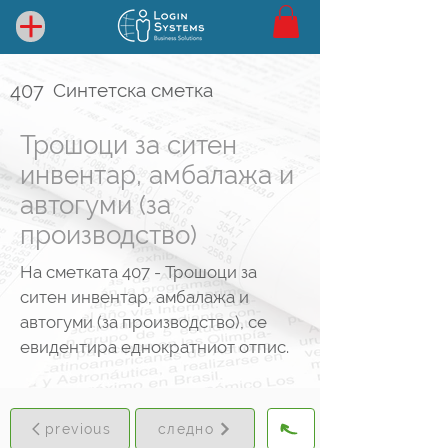
407
Синтетска сметка
Трошоци за ситен
инвентар, амбалажа и
автогуми (за
производство)
На сметката 407 - Трошоци за
ситен инвентар, амбалажа и
автогуми (за производство), се
евидентира еднократниот отпис.
previous
следно