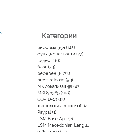
21
Категории
информација
(142)
142 posts
функционалности
(77)
77 posts
видео
(116)
116 posts
блог
(73)
73 posts
референци
(33)
33 posts
press release
(93)
93 posts
МК локализација
(43)
43 posts
MSDyn365
(108)
108 posts
COVID-19
(13)
13 posts
технологија microsoft
(48)
48 posts
Paypal
(1)
1 post
LSM Base App
(2)
2 posts
LSM Macedonian Language App
(1)
1 post
е-Фактура
(21)
21 post