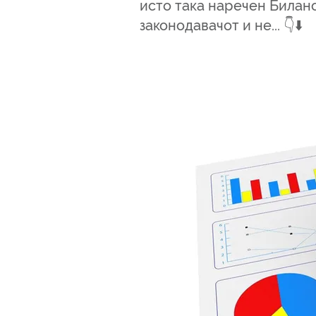
исто така наречен Биланс
законодавачот и не... 👇⬇️