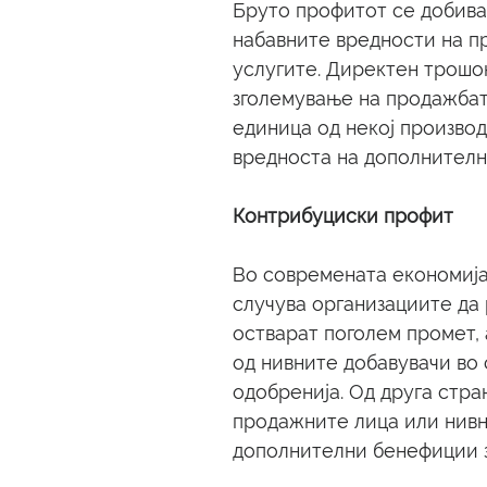
Бруто профитот се добива
набавните вредности на п
услугите. Директен трошок
зголемување на продажбата
единица од некој производ
вредноста на дополнителн
Контрибуциски профит
Во современата економија
случува организациите да 
остварат поголем промет,
од нивните добавувачи во 
одобренија. Од друга стран
продажните лица или нив
дополнителни бенефиции з