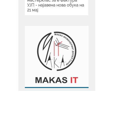
мастерклас за е Фактура
УЈП - најавена нова обука на
21 мај