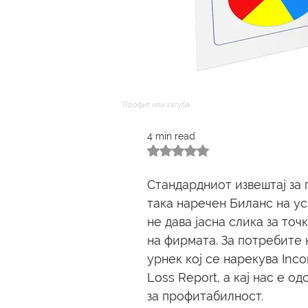
Профит или загуба
4 min read
Rated NaN out of 5 stars.
Стандардниот извештај за 
така наречен Биланс на ус
не дава јасна слика за то
на фирмата. За потребите 
урнек кој се нарекува Inco
Loss Report, а кај нас е 
за профитабилност.