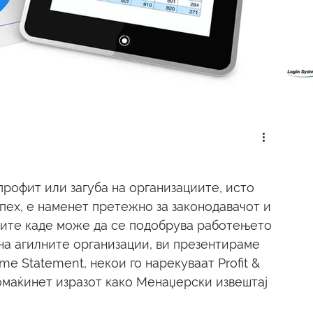
профит или загуба на организациите, исто 
пех, е наменет претежно за законодавачот и 
чките каде може да се подобрува работењето 
на агилните организации, ви презентираме 
me Statement, некои го нарекуваат Profit & 
одомаќинет изразот како Менаџерски извештај 