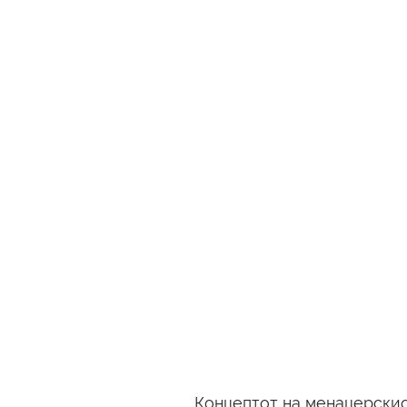
Концептот на менаџерскио