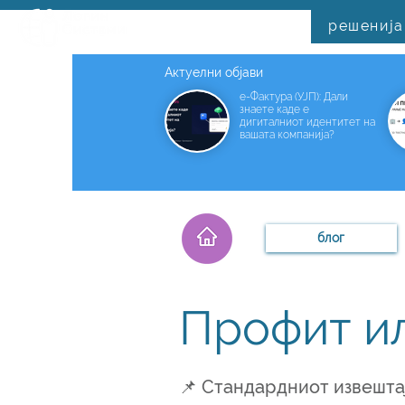
решенија
Актуелни објави
е-Фактура (УЈП): Дали
знаете каде е
дигиталниот идентитет на
вашата компанија?
блог
Профит ил
📌 Стандардниот извештај