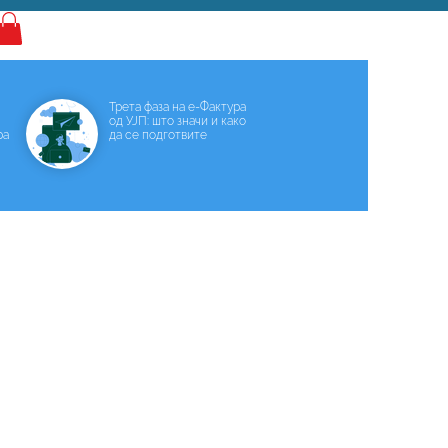
Најава
Трета фаза на е-Фактура
од УЈП: што значи и како
ра
да се подготвите