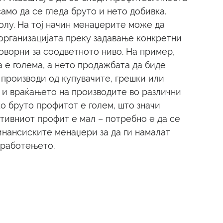
амо да се гледа бруто и нето добивка. 
олу. На тој начин менаџерите може да 
организацијата преку задавање конкретни 
оворни за соодветното ниво. На пример, 
 е голема, а нето продажбата да биде 
производи од купувачите, грешки или 
и враќањето на производите во различни 
о бруто профитот е голем, што значи 
тивниот профит е мал – потребно е да се 
инансиските менаџери за да ги намалат 
 работењето.