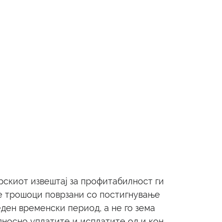
скиот извештај за профитабилност ги 
 трошоци поврзани со постигнување 
еден временски период, а не го зема 
носно уплатите и исплатите од и кон 