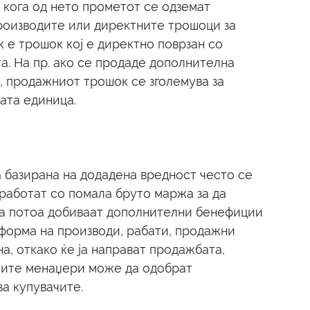
 кога од нето прометот се одземат 
роизводите или директните трошоци за 
 е трошок кој е директно поврзан со 
. На пр. ако се продаде дополнителна 
, продажниот трошок се зголемува за 
ата единица.
 базирана на додадена вредност често се 
работат со помала бруто маржа за да 
 а потоа добиваат дополнителни бенефиции 
форма на производи, рабати, продажни 
а, откако ќе ја направат продажбата, 
ните менаџери може да одобрат 
а купувачите.