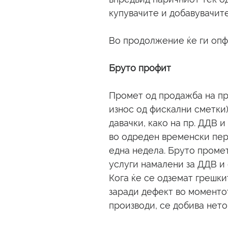
купувачите и добавувачите
Во продолжение ќе ги опф
Бруто профит
Промет од продажба на пр
износ од фискални сметки
давачки, како на пр. ДДВ 
во одреден временски перио
една недела. Бруто промет
услуги намалени за ДДВ и 
Кога ќе се одземат грешк
заради дефект во моменто
производи, се добива нето