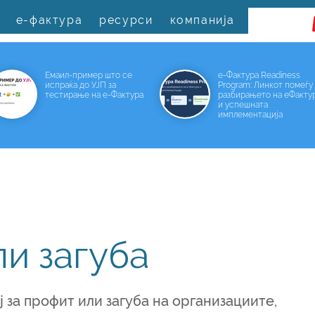
е-фактура
ресурси
компанија
Емаил-пример што се
е-Фактура Readiness
испраќа до УЈП за
Program: Линкот помеѓу
тестирање на е-Фактура
разбирањето на еФакту
и успешната
имплементација
и загуба
 за профит или загуба на организациите,