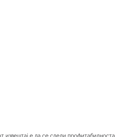
т извештај е да се следи профитабилноста 