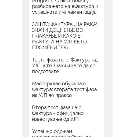
Program: Линкот помеѓу
разбирањето на еФактура и
успешната имплементација
ЗОШТО ФАКТУРА „НА РАКА“
ЗНАЧИ ДОЦНЕЊЕ ВО
ПЛАЌАЊЕ И КАКО Е-
ФАКТУРА НА УЈП ЌЕ ГО
ПРОМЕНИ ТОА
Трета фаза на е-Фактура од
УЈП: што значи и како да се
подготвите
Мастерклас обука за е-
Фактура: втората тест фаза
на УЈП во пракса
Втора тест фаза на е-
Фактура - официјално
известување од УЈП
Успешно одржан