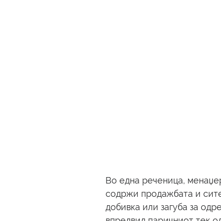
Во една реченица, менаџер
содржи продажбата и сите
добивка или загуба за одр
впредвид паричниот тек од