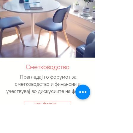
Сметководство
Прегледај го форумот за
сметководство и финансии и
учествувај во дискусиите на фелата.
кон форум...