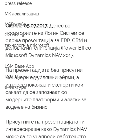
press release
МК локализација
MSDyn365
Скопје, 05.07.2017.
 Денес во 
просториите на Логин Систем се 
COVID-19
одржа презентација за ERP, CRM и 
технологија microsoft
деловна интелигенција (Power BI) со 
Microsoft Dynamics NAV 2017. 
Paypal
LSM Base App
На презентацијата беа присутни 
LSM Macedonian Language App
менаџери од успешни фирми, а 
интерес покажаа и експерти кои 
е-Фактура
сакаат да се запознаат со 
модерните платформи и алатки за 
водење на бизнис.
Присутните на презентацијата ги 
интересираше како Dynamics NAV 
може да го унапреди работењето 