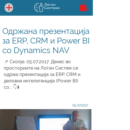
Одржана презентација
за ERP, CRM и Power BI
со Dynamics NAV
📌 Скопје,
05.07.2017
. Денес во
просториите на Логин Систем се
одржа презентација за ERP, CRM и
деловна интелигенција (Power BI)
со... 👇⬇️
05.07.2017