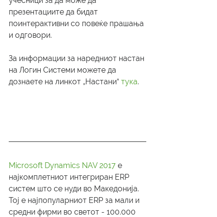
учесници за да може да 
презентациите да бидат 
поинтерактивни со повеќе прашања 
и одговори.
За информации за наредниот настан 
на Логин Системи можете да 
дознаете на линкот „Настани“ 
тука
.
Microsoft Dynamics NAV 2017
 е 
најкомплетниот интегриран ERP 
систем што се нуди во Македонија. 
Тој е најпопуларниот ERP за мали и 
средни фирми во светот - 100.000 