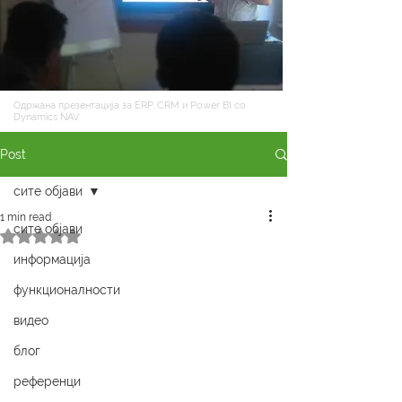
Одржана презентација за ERP, CRM и Power BI со
Dynamics NAV
Post
сите објави
1 min read
сите објави
Rated NaN out of 5 stars.
информација
функционалности
видео
блог
референци