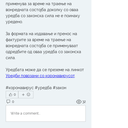
применува за време на траење на 
вонредната состојба доколку со оваа 
уредба со законска сила не е поинаку 
уредено. 
За формата на издавање и пренос на 
фактурите за време на траење на 
вонредната состојба се применуваат 
одредбите од оваа уредба со законска 
сила.
Уредбата може да се преземе на линкот 
Уредби поврзани со коронавирусот
. 
#коронавирус #уредба #закон
0
0
32
Write a comment...