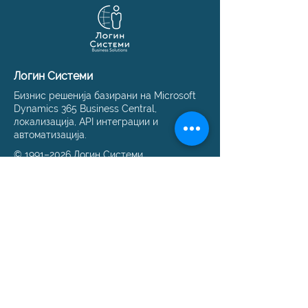
Логин Системи
Бизнис решенија базирани на Microsoft
Dynamics 365 Business Central,
локализација, API интеграции и
автоматизација.
© 1991–2026 Логин Системи
Решенија
Business Central
Македонска локализација
Имплементација
Миграција на податоци
е‑Фактура API