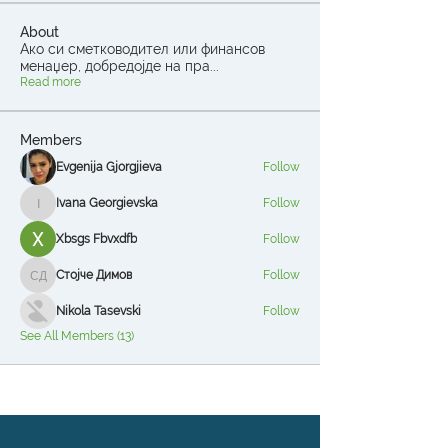
About
Ако си сметководител или финансов
менаџер, добредојде на пра
...
Read more
Members
Evgenija Gjorgjieva
Follow
Ivana Georgievska
Follow
Ivana Georgievska
Xbsgs Fbvxdfb
Follow
Стојче Димов
Follow
Стојче Димов
Nikola Tasevski
Follow
See All Members (13)