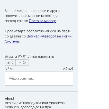
За преглед на придонеси и други 
пресметки по месеци можете да 
погледнете во 
Плата за месеци
.
Пресметајте бесплатно износи на плати 
со давачи со 
Веб калкулаторот на Логин 
Системи
. 
#плати #УЈП #сметководство
0
0
926
Write a comment...
About
Ако си сметководител или финансов
менаџер, добредојде на пра
...