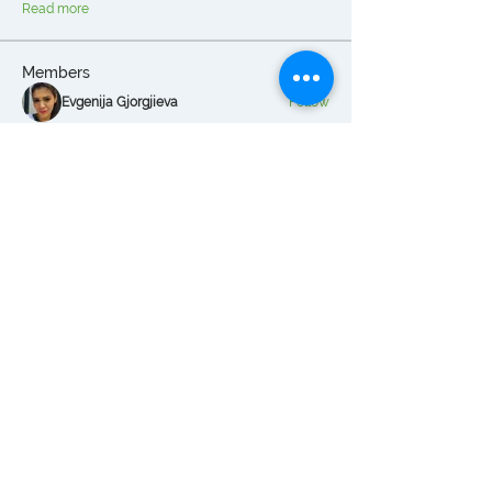
Read more
Members
Evgenija Gjorgjieva
Follow
Ivana Georgievska
Follow
Ivana Georgievska
Xbsgs Fbvxdfb
Follow
Стојче Димов
Follow
Стојче Димов
Nikola Tasevski
Follow
See All Members (13)