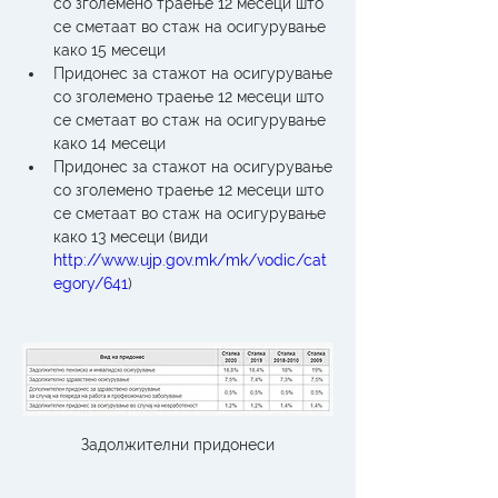
со зголемено траење 12 месеци што 
се сметаат во стаж на осигурување 
како 15 месеци
Придонес за стажот на осигурување 
со зголемено траење 12 месеци што 
се сметаат во стаж на осигурување 
како 14 месеци
Придонес за стажот на осигурување 
со зголемено траење 12 месеци што 
се сметаат во стаж на осигурување 
како 13 месеци (види 
http://www.ujp.gov.mk/mk/vodic/cat
egory/641
)
Задолжителни придонеси