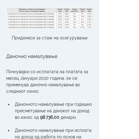
Придонеси за стаж на осигурување
Даночно намалување
Почнувајќи со исплатата на платата за 
месец Јануари 2020 година, ќе се 
применува даночно намалување во 
следниот износ:
Даночното намалување при годишно 
пресметување на данокот на доход 
во износ од 
98.736,00
 денари.
Даночното намалување при исплата 
на доход од работа по основ на 