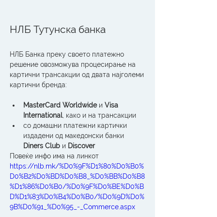
НЛБ Тутунска банка
НЛБ Банка преку своето платежно 
решение овозможува процесирање на 
картични трансакции од двата најголеми 
картични бренда: 
MasterCard Worldwide
 и 
Visa 
International
, како и на трансакции 
со домашни платежни картички 
издадени од македонски банки 
Diners Club
 и 
Discover
Повеќе инфо има на линкот  
https://nlb.mk/%D0%9F%D1%80%D0%B0%
D0%B2%D0%BD%D0%B8_%D0%BB%D0%B8
%D1%86%D0%B0/%D0%9F%D0%BE%D0%B
D%D1%83%D0%B4%D0%B0/%D0%9D%D0%
9B%D0%91_%D0%95_-_Commerce.aspx