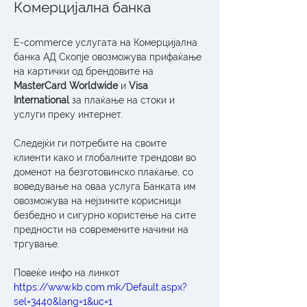
Комерцијална банка
E-commerce услугата на Комерцијална 
банка АД Скопје овозможува прифаќање 
на картички од брендовите на 
MasterCard Worldwide
 и 
Visa 
International
 за плаќање на стоки и 
услуги преку интернет.
Следејќи ги потребите на своите 
клиенти како и глобалните трендови во 
доменот на безготовинско плаќање, со 
воведување на оваа услуга Банката им 
овозможува на нејзините корисници 
безбедно и сигурно користење на сите 
предности на современите начини на 
тргување.
Повеќе инфо на линкот  
https://www.kb.com.mk/Default.aspx?
sel=3440&lang=1&uc=1