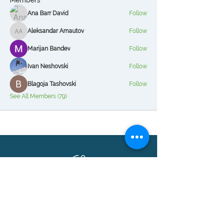
Members
Ana Barr David
Follow
Aleksandar Arnautov
Follow
Aleksandar Arnautov
Marijan Bandev
Follow
Ivan Neshovski
Follow
Blagoja Tashovski
Follow
See All Members (79)
Логин Системи
Бизнис решенија базирани на Microsoft