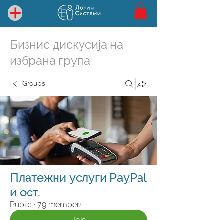
Бизнис дискусија на
избрана група
Groups
Платежни услуги PayPal
и ост.
Public
·
79 members
Join