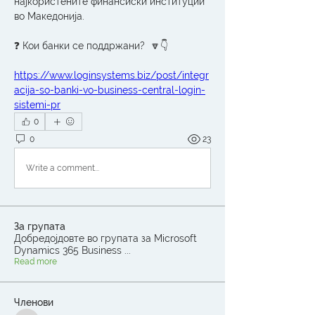
најкористените финансиски институции 
во Македонија.
❓ Кои банки се поддржани?  🔽👇
https://www.loginsystems.biz/post/integr
acija-so-banki-vo-business-central-login-
sistemi-pr
0
0
23
Write a comment...
За групата
Добредојдовте во групата за Microsoft
Dynamics 365 Business
...
Read more
Членови