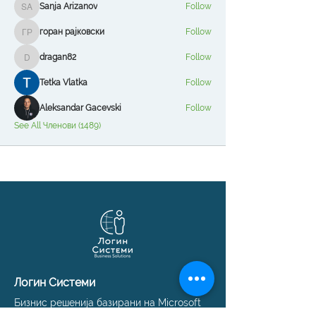
Sanja Arizanov
Follow
Sanja Arizanov
горан рајковски
Follow
горан рајковски
dragan82
Follow
dragan82
Tetka Vlatka
Follow
Aleksandar Gacevski
Follow
See All Членови (1489)
Логин Системи
Бизнис решенија базирани на Microsoft