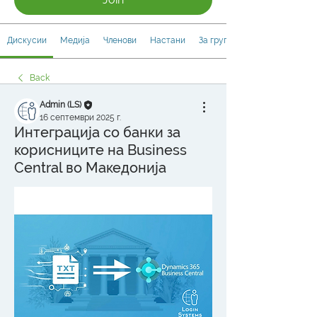
Дискусии
Медија
Членови
Настани
За групата
Back
Admin (LS)
16 септември 2025 г.
Интеграција со банки за
корисниците на Business
Central во Македонија