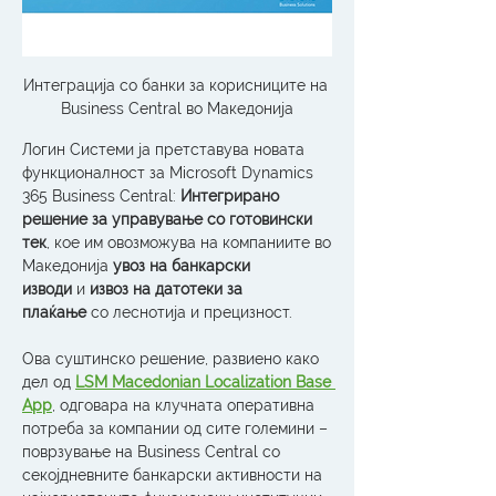
Интеграција со банки за корисниците на 
Business Central во Македонија
Логин Системи ја претставува новата 
функционалност за Microsoft Dynamics 
365 Business Central: 
Интегрирано 
решение за управување со готовински 
тек
, кое им овозможува на компаниите во 
Македонија 
увоз на банкарски 
изводи
 и 
извоз на датотеки за 
плаќање
 со леснотија и прецизност.
Ова суштинско решение, развиено како 
дел од 
LSM Macedonian Localization Base 
App
, одговара на клучната оперативна 
потреба за компании од сите големини – 
поврзување на Business Central со 
секојдневните банкарски активности на 