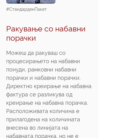
#СтандарденПакет
Ракување со набавни
порачки
Можеш да ракуваш со
процесирањето на набавни
понуди, рамковни набавни
порачки и набавни порачки.
Директно креирање на набавна
фактура се разликува од
креирање на набавна порачка.
Расположивата количина е
прилагодена на количината
внесена во линијата на
набавната порачка, но не е