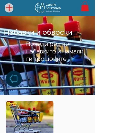
Набавки и обврски
Воведи ред во
набавките и намали
ги трошоците