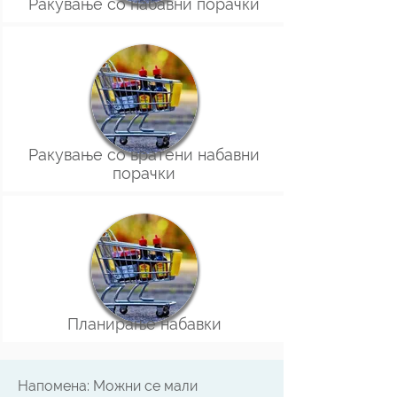
Ракување со набавни порачки
Ракување со вратени набавни
порачки
Планирање набавки
Напомена: Можни се мали