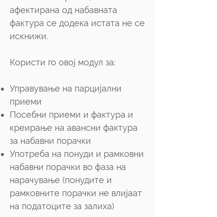
афектирана од набавната
фактура се додека истата не се
искнижи.
Користи го овој модул за:
Управување на парцијални
приеми
Посебни приеми и фактура и
креирање на авансни фактура
за набавни порачки
Употреба на понуди и рамковни
набавни порачки во фаза на
нарачување (понудите и
рамковните порачки не влијаат
на податоците за залиха)