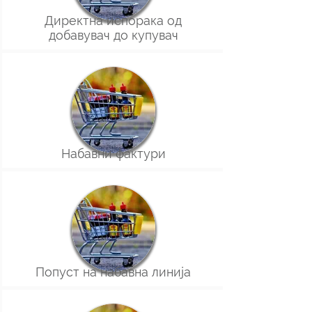
Директна испорака од
добавувач до купувач
Набавни фактури
Попуст на набавна линија