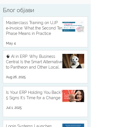
Блог објави
Masterclass Training on UJP
e‑Invoice: What the Second Test
Phase Means in Practice
May 4
🧠 AI in ERP: Why Business
Central Is the Smart Alternative
to Pantheon and Other Local
Solutions
Aug 26, 2025
Is Your ERP Holding You Back?
5 Signs It’s Time for a Change
Jul 1, 2025
Login Systems Launches