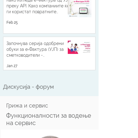
Како изгледа е-Фактура од УЈП
преку API. Како компаниите ќе
ги користат повратните
податоци од УЈП
Feb 25
Започнува серија одобрени
обуки за е‑Фактура (УЈП) за
сметководители -
континуирана професионална
Jan 27
усовршеност со 3 КПУ поени
Дискусија - форум
Грижа и сервис
Функционалности за водење
на сервис