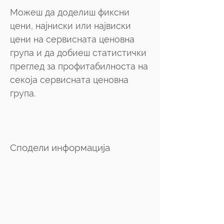
Можеш да доделиш фиксни
цени, најниски или највиски
цени на сервисната ценовна
група и да добиеш статистички
преглед за профитабилноста на
секоја сервисната ценовна
група.
Сподели информација