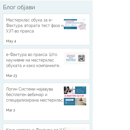
Блог објави
Мастерклас обука за е-
Фактура: втората тест фаза на
УЈП во пракса
May 4
е-Фактура во пракса: Што
научивме на мастерклас
обуката и како компаниите
можат да бидат подготвени
Mar 23
Логин Системи најавува
бесплатен вебинар и
специјализирана мастерклас
обука за е-Фактура УЈП 2026
Mar 2