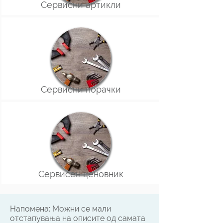
Сервисни артикли
Сервисни порачки
Сервисен ценовник
Напомена: Можни се мали
отстапувања на описите од самата