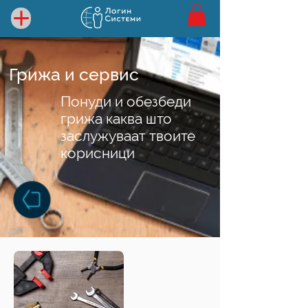
Грижа и сервис
Понуди и обезбеди
грижа каква што
заслужуваат твоите
корисници